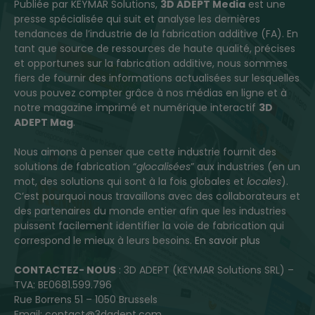
Publiée par KEYMAR Solutions,
3D ADEPT Media
est une
presse spécialisée qui suit et analyse les dernières
tendances de l’industrie de la fabrication additive (FA). En
tant que source de ressources de haute qualité, précises
et opportunes sur la fabrication additive, nous sommes
fiers de fournir des informations actualisées sur lesquelles
vous pouvez compter grâce à nos médias en ligne et à
notre magazine imprimé et numérique interactif
3D
ADEPT Mag
.
Nous aimons à penser que cette industrie fournit des
solutions de fabrication “
glocalisées
” aux industries (en un
mot, des solutions qui sont à la fois globales et
locales
).
C’est pourquoi nous travaillons avec des collaborateurs et
des partenaires du monde entier afin que les industries
puissent facilement identifier la voie de fabrication qui
correspond le mieux à leurs besoins.
En savoir plus
CONTACTEZ- NOUS
: 3D ADEPT (KEYMAR Solutions SRL) –
TVA: BE0681.599.796
Rue Borrens 51 – 1050 Brussels
Email: contact@3dadept.com