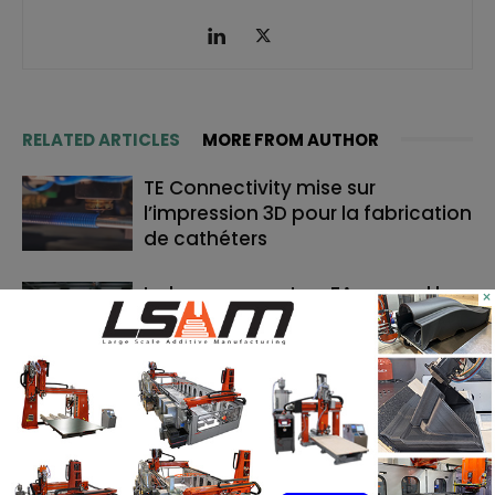
RELATED ARTICLES
MORE FROM AUTHOR
TE Connectivity mise sur
l’impression 3D pour la fabrication
de cathéters
Le bon moment en FA : quand les
×
fabricants de machines doivent
lancer, et quand les utilisateurs
doivent investir
Cavan Sullivan inaugure les
toutes premières chaussures de
football adidas imprimées en 3D