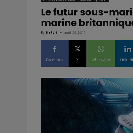
Le futur sous-mari
marine britanniqu
By
Kety S.
-
août 29, 2017
Facebook
X
WhatsApp
Linked