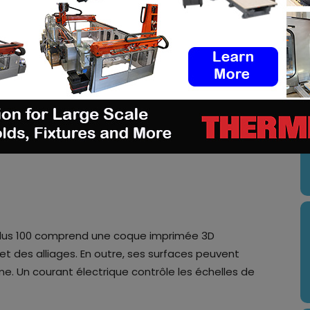
U
utilus 100 comprend une coque imprimée 3D
t des alliages. En outre, ses surfaces peuvent
. Un courant électrique contrôle les échelles de