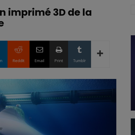
n imprimé 3D de la
e
in
ReddIt
Email
Print
Tumblr