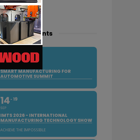
pcoming events
10
SEP
SMART MANUFACTURING FOR
AUTOMOTIVE SUMMIT
14
19
SEP
IMTS 2026 - INTERNATIONAL
MANUFACTURING TECHNOLOGY SHOW
ACHIEVE THE IMPOSSIBLE