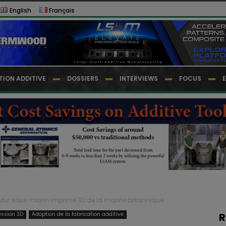
English
Français
TION ADDITIVE
DOSSIERS
INTERVIEWS
FOCUS
futur sous-marin imprimé 3D de la marine britannique
ession 3D
Adoption de la fabrication additive
R