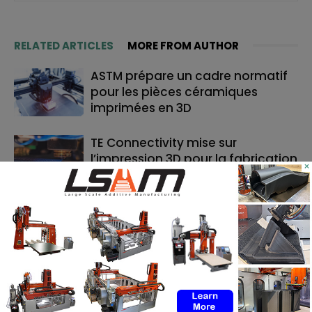
RELATED ARTICLES
MORE FROM AUTHOR
ASTM prépare un cadre normatif
pour les pièces céramiques
imprimées en 3D
TE Connectivity mise sur
l’impression 3D pour la fabrication
×
de cathéters
Le bon moment en FA : quand les
fabricants de machines doivent
lancer, et quand les utilisateurs
doivent investir