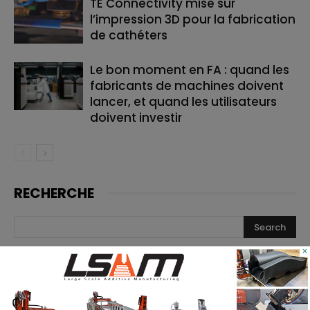
TE Connectivity mise sur
l’impression 3D pour la fabrication
de cathéters
Le bon moment en FA : quand les
fabricants de machines doivent
lancer, et quand les utilisateurs
doivent investir
RECHERCHE
×