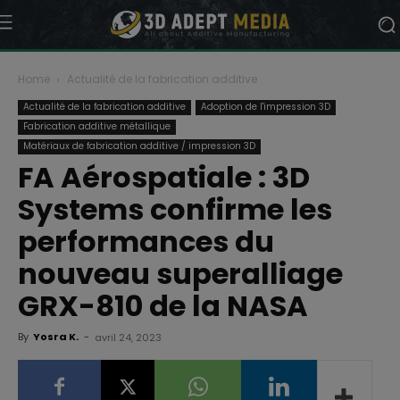
Home
Actualité de la fabrication additive
Actualité de la fabrication additive
Adoption de l'impression 3D
Fabrication additive métallique
Matériaux de fabrication additive / impression 3D
FA Aérospatiale : 3D
Systems confirme les
performances du
nouveau superalliage
GRX-810 de la NASA
By
Yosra K.
-
avril 24, 2023