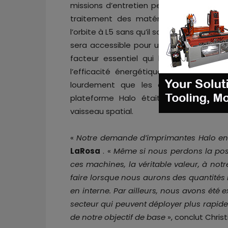
missions d’entretien permettront d’éten
traitement des matériaux. Cette infra
l’orbite à L5 sans qu’il soit nécessaire d
sera accessible pour une utilisation co
facteur essentiel qui l’a amené à jug
l’efficacité énergétique et à parier s
lourdement que les autres dans ce
plateforme Halo était implicitement 
vaisseau spatial.
«
Notre demande d’imprimantes Halo en 
LaRosa
. «
Même si nous perdons la poss
ces machines, la véritable valeur, à not
faire lorsque nous aurons des quantités 
en interne. Par ailleurs, nous avons été
secteur qui peuvent déployer plus rapide
de notre objectif de base
», conclut Chris