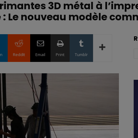
rimantes 3D métal à l’impr
e : Le nouveau modèle comm
R
in
ReddIt
Email
Print
Tumblr