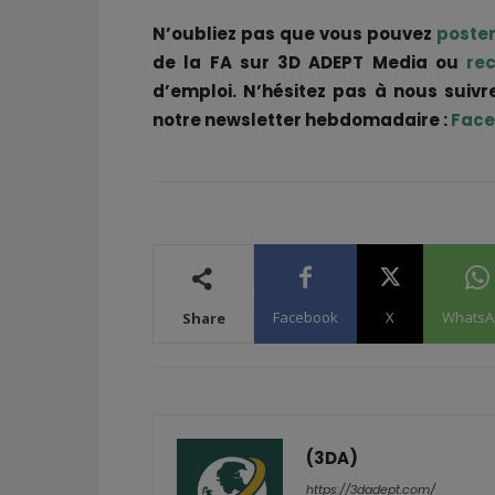
N’oubliez pas que vous pouvez
poste
de la FA sur 3D ADEPT Media ou
re
d’emploi. N’hésitez pas à nous suivr
notre newsletter hebdomadaire :
Face
Facebook
X
WhatsA
Share
(3DA)
https://3dadept.com/