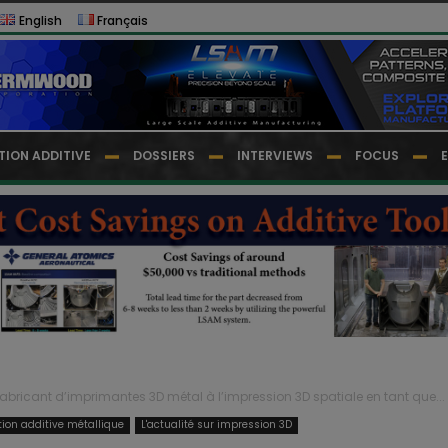
English
Français
TION ADDITIVE
DOSSIERS
INTERVIEWS
FOCUS
fabricant d’imprimantes 3D métal à l’impression 3D spatiale en tant que...
tion additive métallique
L'actualité sur impression 3D