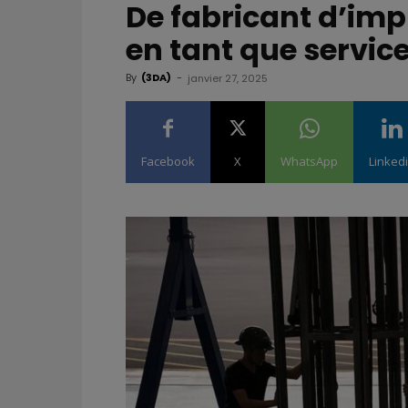
De fabricant d’imp
en tant que servic
By
(3DA)
-
janvier 27, 2025
Facebook
X
WhatsApp
Linked