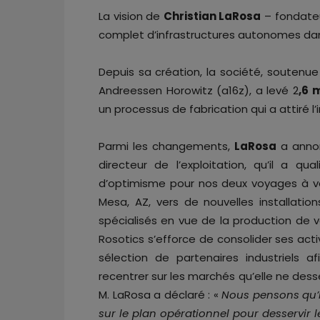
La vision de
Christian LaRosa
– fondateu
complet d’infrastructures autonomes dans
Depuis sa création, la société, soutenu
Andreessen Horowitz (a16z), a levé 2
,6 
un processus de fabrication qui a attiré l’
Parmi les changements,
LaRosa
a anno
directeur de l’exploitation, qu’il a qua
d’optimisme pour nos deux voyages à veni
Mesa, AZ, vers de nouvelles installatio
spécialisés en vue de la production de v
Rosotics s’efforce de consolider ses act
sélection de partenaires industriels a
recentrer sur les marchés qu’elle ne dess
M. LaRosa a déclaré : «
Nous pensons qu’il
sur le plan opérationnel pour desservir 