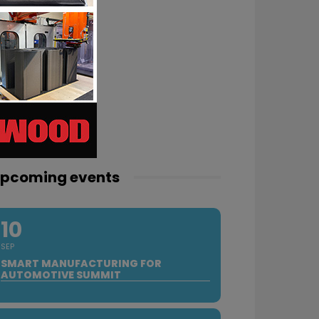
pcoming events
10
SEP
SMART MANUFACTURING FOR
AUTOMOTIVE SUMMIT