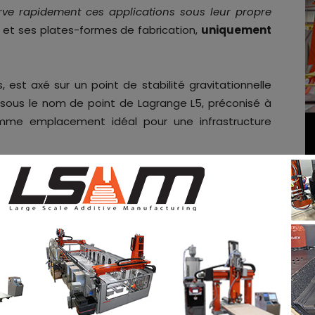
erve rapidement ces applications sous leur propre
e et ses plates-formes de fabrication,
uniquement
s, est axé sur un point de stabilité gravitationnelle
 sous le nom de point de Lagrange L5, préconisé à
comme emplacement idéal pour une infrastructure
faible énergie que la société élabore depuis cinq ans,
gins spatiaux autonomes autour de la lune dans le
de les injecter en orbite autour de L5, où ils
elle de l’endroit. Ces engins spatiaux, dont la masse
la charge utile grâce à l’utilisation d’une grande
chemineront chacun des dizaines de véhicules plus
our faciliter la construction d’une grande station
te station servira de dépôt de propergol, mais des