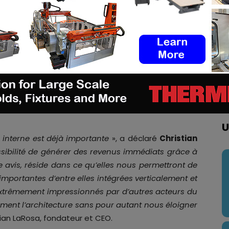
dre ses capacités à la production d’énergie et au
structure est destinée à maintenir pour toujours
e dépenser du carburant pour maintenir la position, et
mmerciale directe. LaRosa a cité ce plan comme le
er leurs processus de fabrication en fonction de
ur les années d’induction précédentes – bien plus
 domaine. LaRosa a également déclaré que la
conçue pour la production de la conception du
U
interne est déjà importante
», a déclaré
Christian
ibilité de générer des revenus immédiats grâce à
re avis, réside dans ce qu’elles nous permettront de
importantes d’entre elles intégrées verticalement et
 extrêmement impressionnés par d’autres acteurs du
ment l’architecture sans pour autant nous éloigner
tian LaRosa, fondateur et CEO.