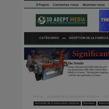
À Propos
Contactez-nous
Abonnez-vous
CATÉGORIES
ADOPTION DE LA FABRICA
Home
Actualité de la fabrication additive
De 
Actualité de la fabrication additive
Business
Fabrica