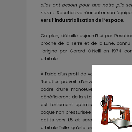
elles ont besoin pour que notre pile s
nom
». Rosotics va réorienter son équip
vers l’industrialisation de l’espace.
Ce plan, détaillé aujourd’hui par Rosotic
proche de la Terre et de la Lune, connu
l’origine par Gerard O’Neill en 1974 
orbitale.
À l’aide d’un profil de vol translunaire à 
Rosotics prévoit d’envoyer plusieurs en
cadre d’une manœuvre complexe avant 
bénéficieront de la stabilité gravitationn
est fortement optimisée pour maximiser 
coque non pressurisée imprimée en 3D, a
petits vers L5 et seront cannibalisés p
orbitale.Telle qu’elle est décrite, cet