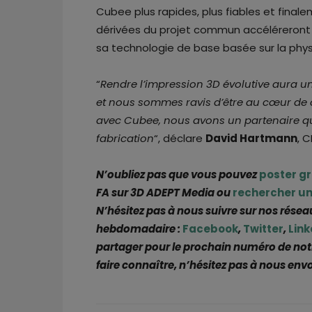
Cubee plus rapides, plus fiables et final
dérivées du projet commun accéléreront à
sa technologie de base basée sur la phy
“
Rendre l’impression 3D évolutive aura u
et nous sommes ravis d’être au cœur de c
avec Cubee, nous avons un partenaire qui
fabrication
“, déclare
David Hartmann
, 
N’oubliez pas que vous pouvez
poster g
FA sur 3D ADEPT Media ou
rechercher un
N’hésitez pas à nous suivre sur nos résea
hebdomadaire :
Facebook
,
Twitter
,
Link
partager pour le prochain numéro de not
faire connaître, n’hésitez pas à nous env