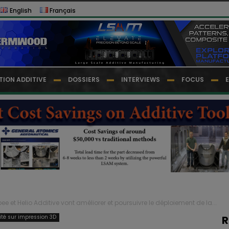
English
Français
TION ADDITIVE
DOSSIERS
INTERVIEWS
FOCUS
ee et Helio Additive vont améliorer et poursuivre le déploiement de la...
lité sur impression 3D
R