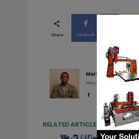
Facebook
X
WhatsA
Share
Martial Y.
https://additive-talks.com/
RELATED ARTICLES
MORE FRO