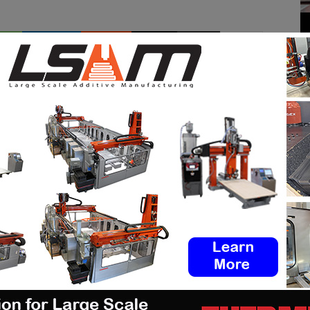
pp
Linkedin
ReddIt
Email
Print
M AUTHOR