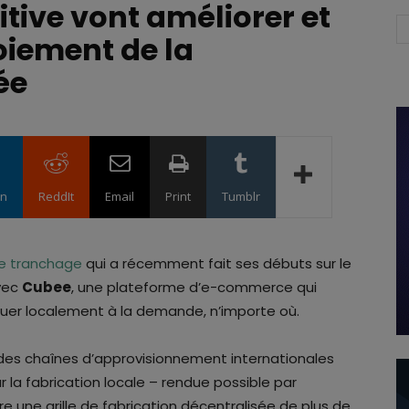
itive vont améliorer et
oiement de la
sée
in
ReddIt
Email
Print
Tumblr
de tranchage
qui a récemment fait ses débuts sur le
avec
Cubee
, une plateforme d’e-commerce qui
iquer localement à la demande, n’importe où.
té des chaînes d’approvisionnement internationales
la fabrication locale – rendue possible par
re une grille de fabrication décentralisée de plus de