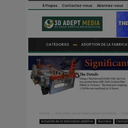
À Propos
Contactez-nous
Abonnez-vous
CATÉGORIES
ADOPTION DE LA FABRICA
Home
Actualité de la fabrication additive
Cub
Actualité de la fabrication additive
Business
L'actua