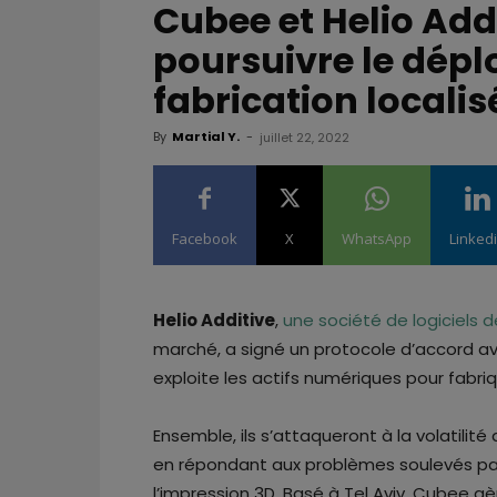
Cubee et Helio Add
poursuivre le dépl
fabrication locali
By
Martial Y.
-
juillet 22, 2022
Facebook
X
WhatsApp
Linked
Helio Additive
,
une société de logiciels 
marché, a signé un protocole d’accord 
exploite les actifs numériques pour fabr
Ensemble, ils s’attaqueront à la volatili
en répondant aux problèmes soulevés par 
l’impression 3D. Basé à Tel Aviv, Cubee gè