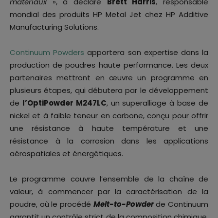
matériaux
», a déclaré
Brett Harris
, responsable
mondial des produits HP Metal Jet chez HP Additive
Manufacturing Solutions.
Continuum Powders
apportera son expertise dans la
production de poudres haute performance. Les deux
partenaires mettront en œuvre un programme en
plusieurs étapes, qui débutera par le développement
de
l’OptiPowder M247LC
, un superalliage à base de
nickel et à faible teneur en carbone, conçu pour offrir
une résistance à haute température et une
résistance à la corrosion dans les applications
aérospatiales et énergétiques.
Le programme couvre l’ensemble de la chaîne de
valeur, à commencer par la caractérisation de la
poudre, où le procédé
Melt-to-Powder
de Continuum
garantit un contrôle strict de la composition chimique,