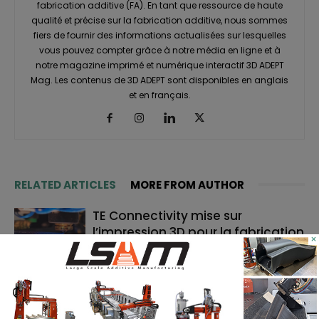
fabrication additive (FA). En tant que ressource de haute
qualité et précise sur la fabrication additive, nous sommes
fiers de fournir des informations actualisées sur lesquelles
vous pouvez compter grâce à notre média en ligne et à
notre magazine imprimé et numérique interactif 3D ADEPT
Mag. Les contenus de 3D ADEPT sont disponibles en anglais
et en français.
RELATED ARTICLES
MORE FROM AUTHOR
TE Connectivity mise sur
l’impression 3D pour la fabrication
×
de cathéters
Le bon moment en FA : quand les
fabricants de machines doivent
lancer, et quand les utilisateurs