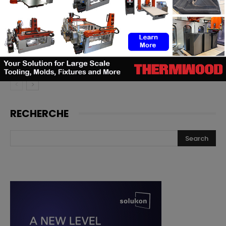
doivent investir
Cavan Sullivan inaugure les
toutes premières chaussures de
football adidas imprimées en 3D
RECHERCHE