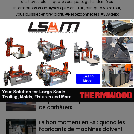
c’est avec plaisir que je vous partage les dernières
informations et analyses qui y ont trait, afin qu’à votre tour,
vous puissiez en tirer profit. #Restezconnectés #3DAdept
×
RELATED ARTICLES
MORE FROM AUTHOR
ASTM prépare un cadre normatif
pour les pièces céramiques
imprimées en 3D
TE Connectivity mise sur
l’impression 3D pour la fabrication
de cathéters
Le bon moment en FA : quand les
fabricants de machines doivent