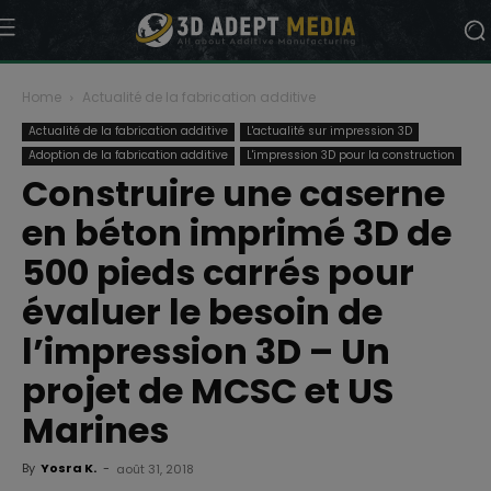
Home
Actualité de la fabrication additive
Actualité de la fabrication additive
L'actualité sur impression 3D
Adoption de la fabrication additive
L'impression 3D pour la construction
Construire une caserne
en béton imprimé 3D de
500 pieds carrés pour
évaluer le besoin de
l’impression 3D – Un
projet de MCSC et US
Marines
By
Yosra K.
-
août 31, 2018