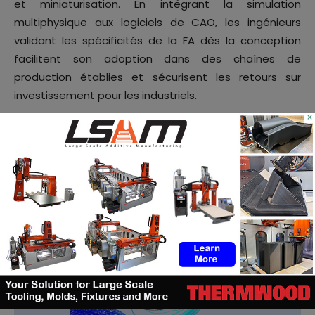
et miniaturisation. En intégrant la simulation
multiphysique aux logiciels de CAO, les ingénieurs
validant les spécificités de la FA dès la conception
facilitent son adoption dans des chaînes de
production établies et sécurisent les retours sur
investissement pour les industriels.
×
Cet article a été écrit par
Sebastian Stahn
, Lead AE,
Product Manager – Structural Optimization at
Ansys
.