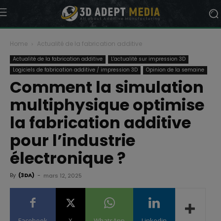
Home
Actualité de la fabrication additive
Actualité de la fabrication additive
L'actualité sur impression 3D
Logiciels de fabrication additive / impression 3D
Opinion de la semaine
Comment la simulation
multiphysique optimise
la fabrication additive
pour l’industrie
électronique ?
By
(3DA)
-
mars 12, 2025
Facebook
X
WhatsApp
Linkedin