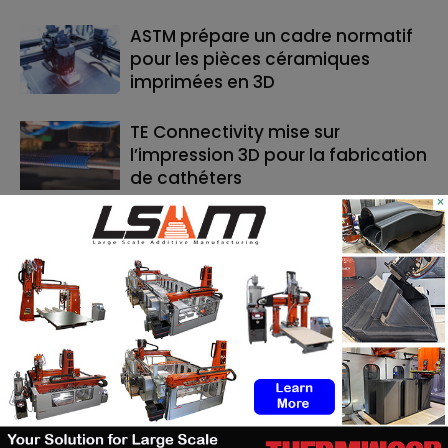
ASTM prépare un cadre normatif
pour les pièces céramiques
imprimées en 3D
TE Connectivity mise sur
l’impression 3D pour la fabrication
de cathéters
×
Le bon moment en FA : quand les
fabricants de machines doivent
lancer, et quand les utilisateurs
doivent investir
RECHERCHE