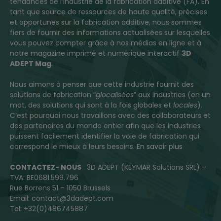
tendances de l’industrie de la fabrication additive (FA). En
tant que source de ressources de haute qualité, précises
et opportunes sur la fabrication additive, nous sommes
fiers de fournir des informations actualisées sur lesquelles
vous pouvez compter grâce à nos médias en ligne et à
notre magazine imprimé et numérique interactif
3D
ADEPT Mag
.
Nous aimons à penser que cette industrie fournit des
solutions de fabrication “
glocalisées
” aux industries (en un
mot, des solutions qui sont à la fois globales et
locales
).
C’est pourquoi nous travaillons avec des collaborateurs et
des partenaires du monde entier afin que les industries
puissent facilement identifier la voie de fabrication qui
correspond le mieux à leurs besoins.
En savoir plus
CONTACTEZ- NOUS
: 3D ADEPT (KEYMAR Solutions SRL) –
TVA: BE0681.599.796
Rue Borrens 51 – 1050 Brussels
Email: contact@3dadept.com
Tel: +32(0)486745887