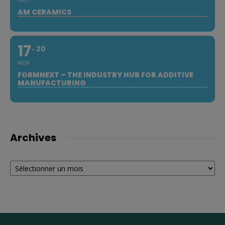
OCT
AM CERAMICS
17
20
NOV
FORMNEXT – THE INDUSTRY HUB FOR ADDITIVE
MANUFACTURING
Archives
Archives