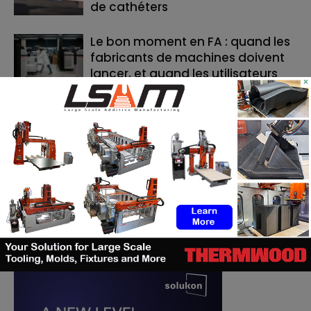
de cathéters
Le bon moment en FA : quand les
fabricants de machines doivent
lancer, et quand les utilisateurs
×
doivent investir
RECHERCHE