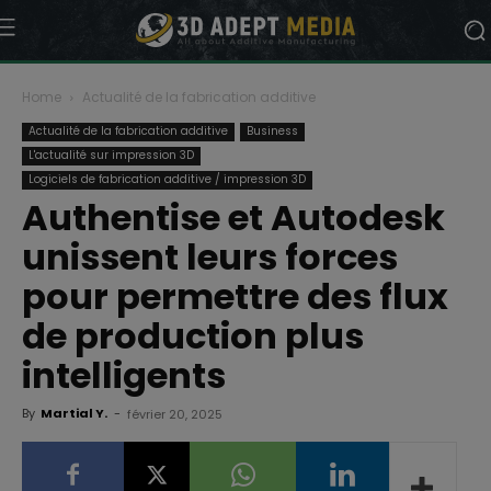
Home
Actualité de la fabrication additive
Actualité de la fabrication additive
Business
L'actualité sur impression 3D
Logiciels de fabrication additive / impression 3D
Authentise et Autodesk
unissent leurs forces
pour permettre des flux
de production plus
intelligents
By
Martial Y.
-
février 20, 2025