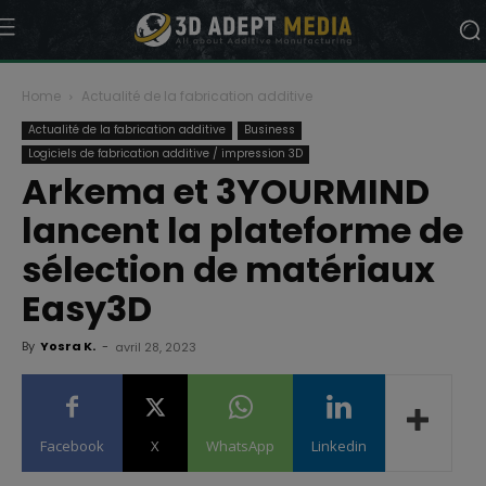
Home
Actualité de la fabrication additive
Actualité de la fabrication additive
Business
Logiciels de fabrication additive / impression 3D
Arkema et 3YOURMIND
lancent la plateforme de
sélection de matériaux
Easy3D
By
Yosra K.
-
avril 28, 2023
Facebook
X
WhatsApp
Linkedin