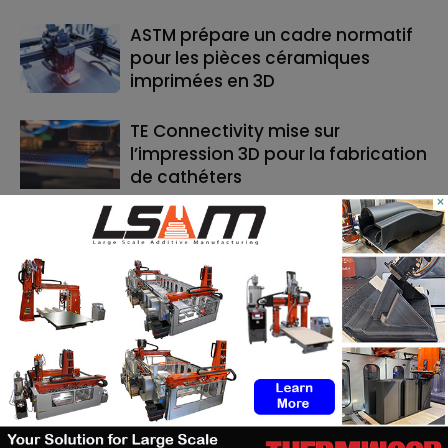
ASTM prépare un cadre normatif
pour les pièces céramiques
imprimées en 3D
TE Connectivity mise sur
l’impression 3D pour la fabrication
de cathéters
×
Le bon moment en FA : quand les
fabricants de machines doivent
lancer, et quand les utilisateurs
doivent investir
RECHERCHE