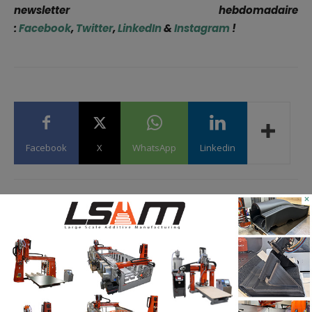
newsletter hebdomadaire
:
Facebook
,
Twitter
,
LinkedIn
&
Instagram
!
Facebook
X
WhatsApp
Linkedin
×
Martial Y.