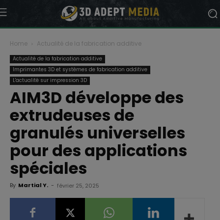
Home
Actualité de la fabrication additive
Actualité de la fabrication additive
Imprimantes 3D et systèmes de fabrication additive
L'actualité sur impression 3D
AIM3D développe des
extrudeuses de
granulés universelles
pour des applications
spéciales
By
Martial Y.
-
février 25, 2025