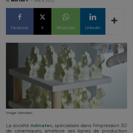
By
Martial Y.
-
mai 6, 2022
Facebook
X
WhatsApp
Linkedin
Image: Admatec
La société
Admatec
, spécialisée dans l’impression 3D
de céramiques, améliore ses lignes de production