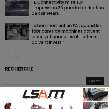
TE Connectivity mise sur
l’impression 3D pour la fabrication
de cathéters
Le bon moment en FA : quand les
fabricants de machines doivent
lancer, et quand les utilisateurs
doivent investir
RECHERCHE
×