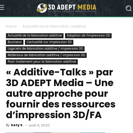
Home
Actualité de la fabrication additive
Actualité de la fabrication additive
Adoption de l'impression 3D
Business
L'actualité sur impression 3D
Logiciels de fabrication additive / impression 3D
Matériaux de fabrication additive / impression 3D
Post-traitement pour la fabrication additive
« Additive-Talks » par
3D ADEPT Media – Une
autre approche pour
fournir des ressources
d’impression 3D/FA
By
Kety S.
-
août 6, 2020