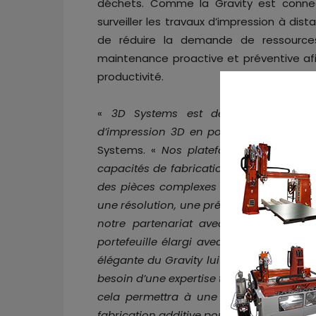
déchets. Comme la Gravity est connect
surveiller les travaux d’impression à di
de réduire la demande de ressources
maintenance proactive et préventive af
productivité.
«
3D Systems est depuis longtemps 
d’impression 3D en polymère
», a décl
Systems. «
Nos plateformes SLS, en par
capacités de fabrication avec des matér
des pièces complexes résistantes et fonc
une résolution, une précision, une répétab
notre partenariat avec Wematter, no
portefeuille élargi avec une plateforme
élégante du Gravity lui permet d’être in
besoin d’une expertise technologique app
cela permettra à une nouvelle catégor
fabrication additive pour transformer leur