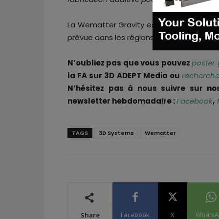
La Wematter Gravity est actuellement dis
prévue dans les régions Amériques et Asi
N’oubliez pas que vous pouvez
poster 
la FA sur 3D ADEPT Media ou
recherche
N’hésitez pas à nous suivre sur no
newsletter hebdomadaire :
Facebook
,
TAGS
3D Systems
Wematter
Facebook
X
WhatsA
Share