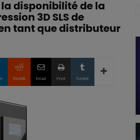
la disponibilité de la
ession 3D SLS de
n tant que distributeur
in
ReddIt
Email
Print
Tumblr