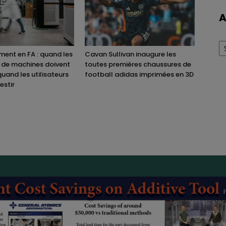
A
Ar
ent en FA : quand les
Cavan Sullivan inaugure les
 de machines doivent
toutes premières chaussures de
quand les utilisateurs
football adidas imprimées en 3D
estir