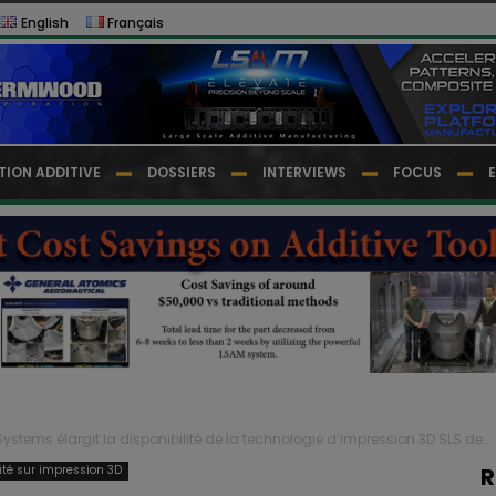
English
Français
TION ADDITIVE
DOSSIERS
INTERVIEWS
FOCUS
Systems élargit la disponibilité de la technologie d’impression 3D SLS de...
lité sur impression 3D
R