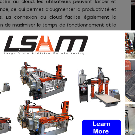
ée au cloud, les utilisateurs peuvent lancer et
stance, ce qui permet d’augmenter la productivité et
. La connexion au cloud facilite également la
in de maximiser le temps de fonctionnement et la
réputé pour son portefeuille de technologies
aré
le Dr Jeffrey Graves
, président et CEO de 3D
ticulier, permettent à nos clients d’étendre leurs
iaux en nylon de qualité production pour produire
tionnelles avec une excellente finition de surface,
ilité et un faible coût total des opérations. Grâce à
us serons désormais en mesure de proposer un
 à un prix plus abordable. La conception simple et
tégré dans une variété d’environnements sans avoir
rofondie ou d’installations spéciales. Je pense que
ie de fabricants de profiter des avantages de la
s activités et accélérer l’innovation
. »