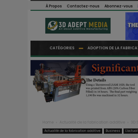
À Propos
Contactez-nous
Abonnez-vous
CATÉGORIES
ADOPTION DE LA FABRICA
Home
Actualité de la fabrication additive
3D 
Actualité de la fabrication additive
Business
L'actua