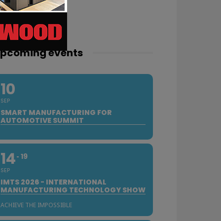
pcoming events
10
SEP
SMART MANUFACTURING FOR
AUTOMOTIVE SUMMIT
14
19
SEP
IMTS 2026 - INTERNATIONAL
MANUFACTURING TECHNOLOGY SHOW
ACHIEVE THE IMPOSSIBLE