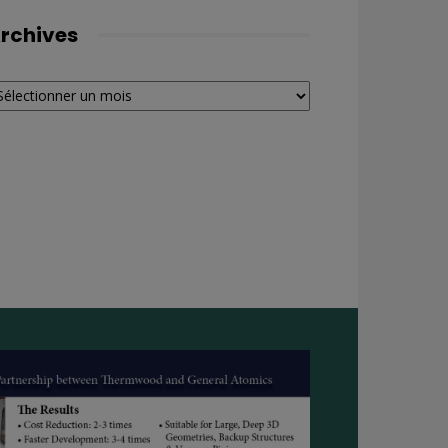
rchives
chives