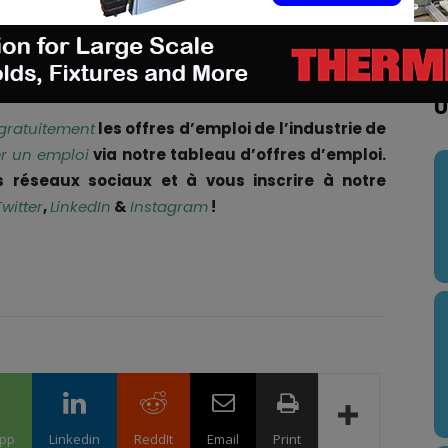
ponible dans la région EMEA, avec une disponibilité
e-Pacifique pour le deuxième trimestre 2023.
U
gratuitement
les offres d’emploi de l’industrie de
r un emploi
via notre tableau d’offres d’emploi.
s réseaux sociaux et à vous inscrire à notre
Twitter
,
LinkedIn
&
Instagram
!
pp
Linkedin
ReddIt
Email
Print