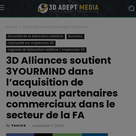
Home
Actualité de la fabrication additive
Actualité de la fabrication additive
Business
L'actualité sur impression 3D
Logiciels de fabrication additive / impression 3D
3D Alliances soutient
3YOURMIND dans
l’acquisition de
nouveaux partenaires
commerciaux dans le
secteur de la FA
By
Yosra K.
-
novembre 17, 2020