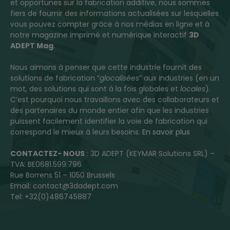
et opportunes sur la fabrication additive, nous sommes
fiers de fournir des informations actualisées sur lesquelles
vous pouvez compter grâce à nos médias en ligne et à
notre magazine imprimé et numérique interactif
3D
ADEPT Mag
.
Nous aimons à penser que cette industrie fournit des
solutions de fabrication “
glocalisées
” aux industries (en un
mot, des solutions qui sont à la fois globales et
locales
).
C’est pourquoi nous travaillons avec des collaborateurs et
des partenaires du monde entier afin que les industries
puissent facilement identifier la voie de fabrication qui
correspond le mieux à leurs besoins.
En savoir plus
CONTACTEZ- NOUS
: 3D ADEPT (KEYMAR Solutions SRL) –
TVA: BE0681.599.796
Rue Borrens 51 – 1050 Brussels
Email: contact@3dadept.com
Tel: +32(0)486745887